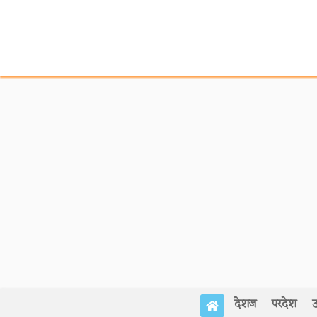
देशज
परदेश
उ