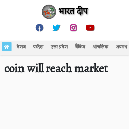
भारत दीप
देशज
परदेश
उत्तर प्रदेश
बैंकिंग
आंचलिक
अपराध
coin will reach market