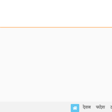
देशज
परदेश
उ