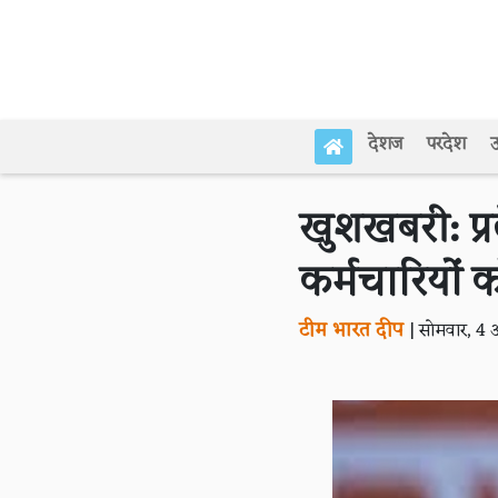
देशज
परदेश
उ
खुशखबरी: प्
कर्मचारियों क
टीम भारत दीप
|
सोमवार, 4 अ