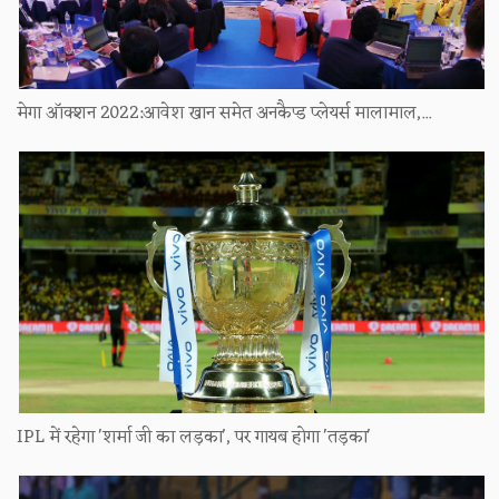
मेगा ऑक्शन 2022:आवेश खान समेत अनकैप्ड प्लेयर्स मालामाल,...
IPL में रहेगा 'शर्मा जी का लड़का', पर गायब होगा 'तड़का'