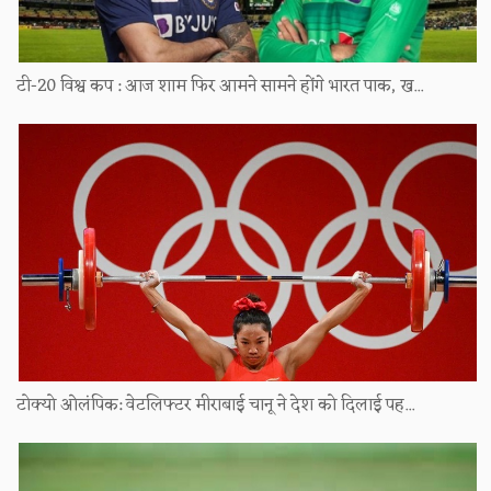
टी-20 विश्व कप : आज शाम फिर आमने सामने होंगे भारत पाक, ख...
टोक्यो ओलंपिक: वेटलिफ्टर मीराबाई चानू ने देश को दिलाई पह...