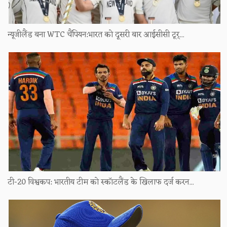
न्यूजीलैंड बना WTC चैंपियन:भारत को दूसरी बार आईसीसी टूर्...
टी-20 विश्वकप: भारतीय टीम को स्कॉटलैंड के खिलाफ दर्ज करन...