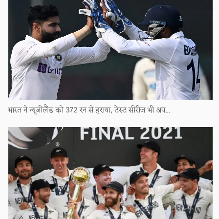
भारत ने न्यूजीलैंड को 372 रन से हराया, टेस्ट सीरीज भी अप...