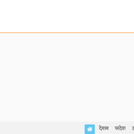
देशज
परदेश
उ